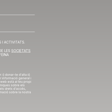
I ACTIVITATS.
DE LES
SOCIETATS
FEINA
i) donar-te d'alta ii)
ar informació general i
 web està al teu propi
niques sobre els
els drets d'accés,
rmació sobre la nostra