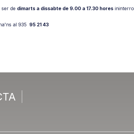
a ser de
dimarts a dissabte de 9.00 a 17.30 hores
ininterr
na'ns al 935
95 21 43
CTA