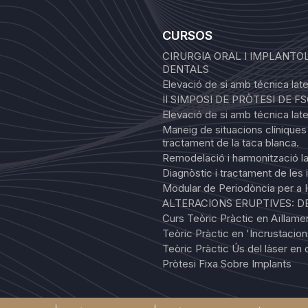
CURSOS
CIRURGIA ORAL I IMPLANTOL
DENTALS
Elevació de si amb técnica later
II SIMPOSI DE PRÒTESI DE F
Elevació de si amb técnica later
Maneig de situacions clínique
tractament de la taca blanca.
Remodelació i harmonització lab
Diagnòstic i tractament de les 
Modular de Periodòncia per a H
ALTERACIONS ERUPTIVES: 
Curs Teòric Pràctic en Aïllame
Teòric Pràctic en 'Incrustacions
Teòric Pràctic Ús del làser en o
Pròtesi Fixa Sobre Implants