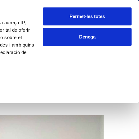
CA
ES
Fundació
Blog
Contacte
Permet-les totes
a adreça IP,
 tal de oferir
Denega
ió sobre el
a Clíniques
ades i amb quins
Declaració de
arge d'error de
iques
es preferències
 en qualsevol