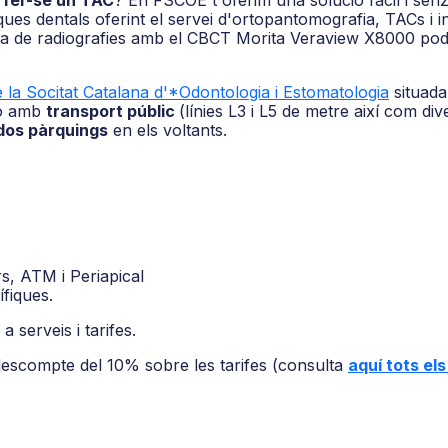
e
fer-se un TAC
? En FSCOE t'oferim una solució fàcil i senzil
ques dentals oferint el servei d'ortopantomografia, TACs i inf
ma de radiografies amb el CBCT Morita Veraview X8000 podem 
 la Socitat Catalana d'*Odontologia i Estomatologia
situada
ió amb
transport públic
(línies L3 i L5 de metre així com div
os pàrquings
en els voltants.
s, ATM i Periapical
fiques.
 a serveis i tarifes.
descompte del 10% sobre les tarifes (consulta
aquí tots el