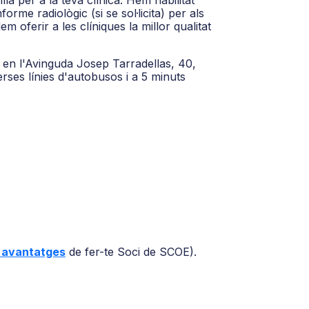
la per a la teva clínica. Hem habilitat
orme radiològic (si se sol·licita) per als
oferir a les clíniques la millor qualitat
 en l'Avinguda Josep Tarradellas, 40,
erses línies d'autobusos i a 5 minuts
s avantatges
de fer-te Soci de SCOE).