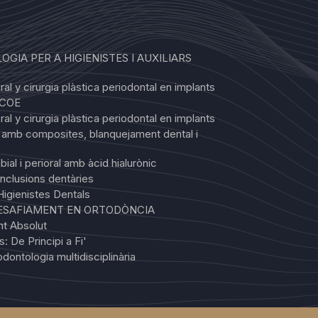
OGIA PER A HIGIENISTES I AUXILIARS
al y cirurgia plàstica periodontal en implants
SCOE
al y cirurgia plàstica periodontal en implants
s amb composites, blanquejament dental i
ial i perioral amb àcid hialurònic
inclusions dentàries
igienistes Dentals
DESAFIAMENT EN ORTODÒNCIA
nt Absolut
: De Principi a Fi'
dontologia multidisciplinària