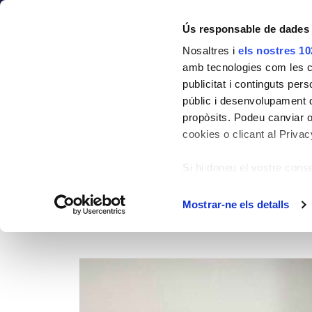
Societat
Formació
Ús responsable de dades
Nosaltres i
els nostres 10
amb tecnologies com les co
publicitat i continguts per
Ampliem l'horari d
públic i desenvolupament d
propòsits. Podeu canviar o
Dentals
cookies o clicant al Privacy
Si hi doneu el vostre con
HOME
BLOG
Ampliem l'horari del nostre
Compilar informació
diversos metres
Mostrar-ne els detalls
Identificar el vostr
(empremtes digitals)
Obtingueu més informació 
a la
secció de detalls
. Po
moment.