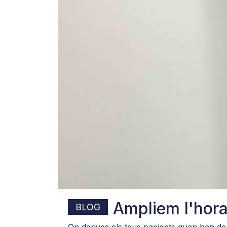
Utilitzem galetes per person
trànsit del lloc. També co
mitjans socials, de publici
altres dades que els hàgiu 
Ampliem l'hora
BLOG