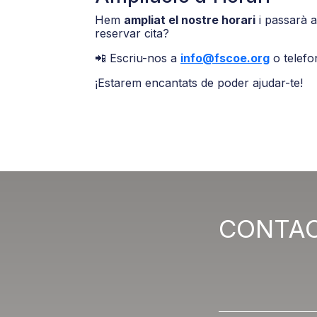
Hem
ampliat el nostre horari
i passarà 
reservar cita?
📲 Escriu-nos a
info@fscoe.org
o telefo
¡Estarem encantats de poder ajudar-te!
CONTA