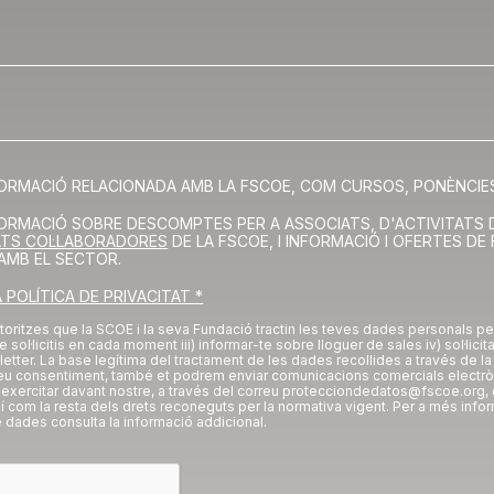
FORMACIÓ RELACIONADA AMB LA FSCOE, COM CURSOS, PONÈNCIES 
FORMACIÓ SOBRE DESCOMPTES PER A ASSOCIATS, D'ACTIVITATS 
ATS COL·LABORADORES
DE LA FSCOE, I INFORMACIÓ I OFERTES DE 
AMB EL SECTOR.
LA POLÍTICA DE PRIVACITAT *
utoritzes que la SCOE i la seva Fundació tractin les teves dades personals per: 
e sol·licitis en cada moment iii) informar-te sobre lloguer de sales iv) sol·licit
sletter. La base legítima del tractament de les dades recollides a través de la
eu consentiment, també et podrem enviar comunicacions comercials electrò
exercitar davant nostre, a través del correu protecciondedatos@fscoe.org, 
xí com la resta dels drets reconeguts per la normativa vigent. Per a més info
e dades consulta la informació addicional.