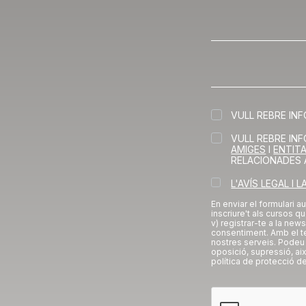
VULL REBRE IN
VULL REBRE IN
AMIGES
I
ENTIT
RELACIONADES 
L'AVÍS LEGAL I 
En enviar el formulari a
inscriure't als cursos qu
v) registrar-te a la new
consentiment. Amb el t
nostres serveis. Podeu 
oposició, supressió, ai
política de protecció d