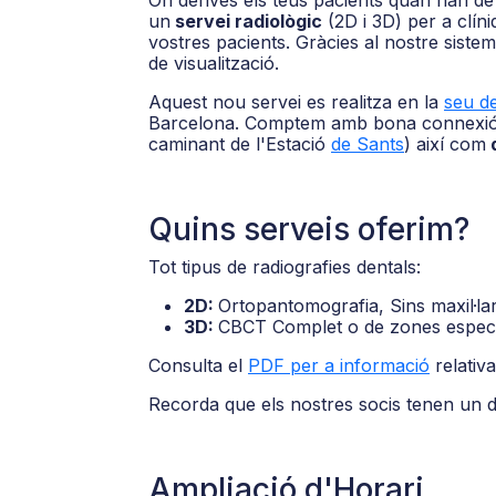
On derives els teus pacients quan han d
un
servei radiològic
(2D i 3D) per a clíni
vostres pacients. Gràcies al nostre siste
de visualització.
Aquest nou servei es realitza en la
seu de
Barcelona. Comptem amb bona connex
caminant de l'Estació
de Sants
) així com
d
Quins serveis oferim?
Tot tipus de radiografies dentals:
2D:
Ortopantomografia, Sins maxil·lar
3D:
CBCT Complet o de zones especí
Consulta el
PDF per a informació
relativa
Recorda que els nostres socis tenen un 
Ampliació d'Horari