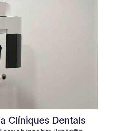
ls i analitzar el
 partners de
ombinar amb
eus serveis.
 a Clíniques Dentals