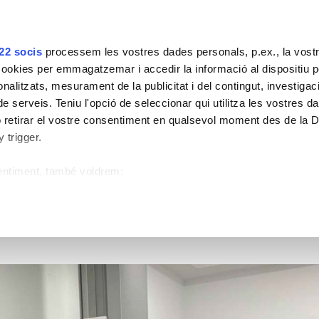
Lloguer d'espais
Borsa de Treball
Campus
22 socis
processem les vostres dades personals, p.ex., la vostr
okies per emmagatzemar i accedir la informació al dispositiu per
sonalitzats, mesurament de la publicitat i del contingut, investigac
el nostre Servei CBCT per 
e serveis. Teniu l'opció de seleccionar qui utilitza les vostres d
 retirar el vostre consentiment en qualsevol moment des de la 
 trigger.
sentiment, també voldrem:
 Servei CBCT per a Clíniques Dentals
 sobre la vostra ubicació geogràfica, la qual pot presentar un m
e dispositiu explorant-lo a la recerca de característiques específ
de com es processen les vostres dades personals i definiu-ne l
deu canviar o retirar el consentiment de la Declaració de galetes