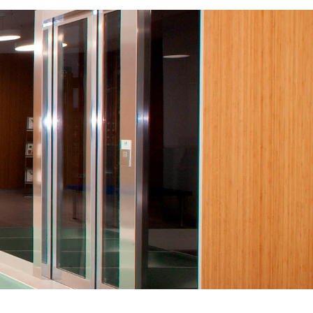
er funciones de
ga del sitio web
arla con otra
 hecho de sus