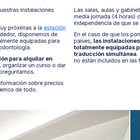
nuestras instalaciones
Las salas, aulas y gabine
media jornada (4 horas) 
independencia de que se 
muy próximas a la
estación
rededor, disponemos de
En el caso de que los pon
talmente equipadas para
países,
las instalacione
 odontología.
totalmente equipadas pa
traducción simultánea
.
ón para alquilar en
no están incluidos en las t
, organizar un curso o dar
preguntarnos.
información sobre precios
aremos de todo.