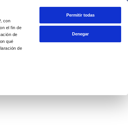
Fundación
Blog
Contacto
Permitir todas
P, con
n el fin de
Denegar
gación de
con qué
laración de
as
 de varios
cíficas (huellas
 preferencias
en la