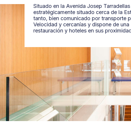
Las cookies de este sitio 
Situado en la Avenida Josep Tarradellas
estratégicamente situado cerca de la Es
redes sociales y analizar 
tanto, bien comunicado por transporte pú
con nuestros partners de r
Velocidad y cercanías y dispone de una
información que les haya 
restauración y hoteles en sus proximida
servicios.