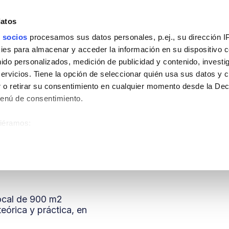
quiler de espacios
Bolsa de Trabajo
Campus
datos
 socios
procesamos sus datos personales, p.ej., su dirección I
es para almacenar y acceder la información en su dispositivo co
nido personalizados, medición de publicidad y contenido, investi
os
servicios. Tiene la opción de seleccionar quién usa sus datos y 
 o retirar su consentimiento en cualquier momento desde la Dec
s para impartir tus actividades formativ
Menú de consentimiento.
siéramos:
ión sobre su ubicación geográfica que puede tener una precisión
ositivo analizándolo activamente para buscar características espe
sobre cómo se procesan sus datos personales y establezca sus
ocal de 900 m2
uede cambiar o retirar su consentimiento en cualquier momento 
eórica y práctica, en