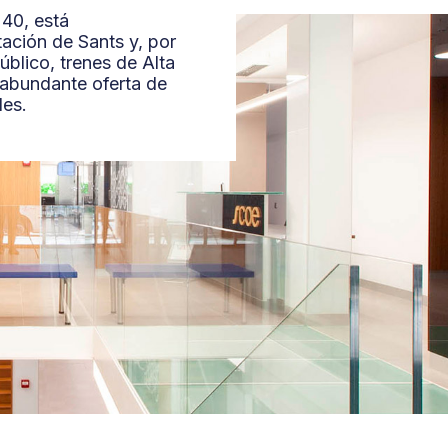
web se usan para personalizar el contenido y los anuncios, ofrec
 40, está
tación de Sants y, por
el tráfico. Además, compartimos información sobre el uso que ha
blico, trenes de Alta
edes sociales, publicidad y análisis web, quienes pueden combin
 abundante oferta de
proporcionado o que hayan recopilado a partir del uso que haya
des.