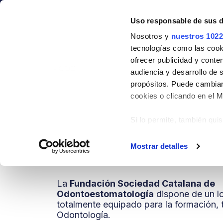
Sociedad
Formación
Al
Uso responsable de sus 
Nosotros y
nuestros 1022
CA
ES
tecnologías como las cooki
ofrecer publicidad y conte
Alquiler de espaci
audiencia y desarrollo de 
propósitos. Puede cambiar
alquila nuestras instalacione
cookies o clicando en el 
HOME
ALQUILER DE ESPACIOS
Si lo permite, también qui
Recopilar informac
metros
Mostrar detalles
Identificar su disp
digitales)
La
Fundación Sociedad Catalana de
Obtenga más información 
Odontoestomatología
dispone de un l
en la
sección de datos
. P
totalmente equipado para la formación, t
Declaración de cookies.
Odontología.