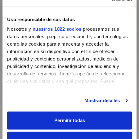
Uso responsable de sus datos
Nosotros y
nuestros 1022 socios
procesamos sus
datos personales, p.ej., su dirección IP, con tecnologías
QUIERO RECIBIR INFORMACIÓN
como las cookies para almacenar y acceder la
RELACIONADA CON LA FSCOE,
COMO CURSOS, PONENCIAS Y
información en su dispositivo con el fin de ofrecer
ACTIVIDADES.
publicidad y contenido personalizados, medición de
QUIERO RECIBIR INFORMACIÓN
publicidad y contenido, investigación de audiencia y
SOBRE DESCUENTOS PARA
desarrollo de servicios. Tiene la opción de seleccionar
ASOCIADOS, DE ACTIVIDADES DE
LAS
SOCIEDADES AMIGAS
Y
quién usa sus datos y con qué propósitos. Puede
ENTIDADES COLABORADORAS
DE
cambiar o retirar su consentimiento en cualquier
LA FSCOE, E INFORMACIÓN Y
OFERTAS DE EMPLEO
momento desde la Declaración de cookies o clicando en
RELACIONADAS CON EL SECTOR.
Mostrar detalles
el Menú de consentimiento.
EL AVISO LEGAL Y LA POLÍTICA DE
PRIVACIDAD *
Si lo permite, también quisiéramos:
Permitir todas
Al enviar el formulario autorizas que la SCOE y
Recopilar información sobre su ubicación
su Fundación traten tus datos personales para:
i) darte de alta ii) inscribirte a los cursos que
geográfica que puede tener una precisión de varios
solicites en cada momento iii) informarte