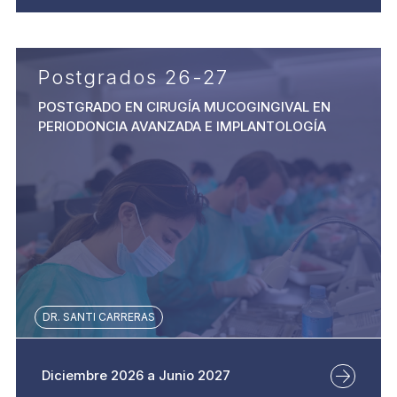
Las cookies de este sitio web se usan para personalizar
el contenido y los anuncios, ofrecer funciones de redes
sociales y analizar el tráfico. Además, compartimos
información sobre el uso que haga del sitio web con
Postgrados 26-27
nuestros partners de redes sociales, publicidad y análisis
POSTGRADO EN CIRUGÍA MUCOGINGIVAL EN
web, quienes pueden combinarla con otra información
PERIODONCIA AVANZADA E IMPLANTOLOGÍA
que les haya proporcionado o que hayan recopilado a
partir del uso que haya hecho de sus servicios.
DR. SANTI CARRERAS
Diciembre 2026 a Junio 2027