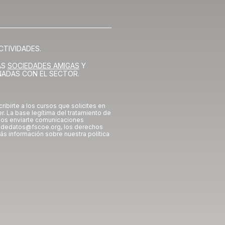
CTIVIDADES.
AS
SOCIEDADES AMIGAS
Y
NADAS CON EL SECTOR.
cribirte a los cursos que solicites en
er. La base legítima del tratamiento de
emos enviarte comunicaciones
iondedatos@fscoe.org, los derechos
ás información sobre nuestra política