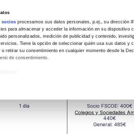
quiler de espacios
Bolsa de Trabajo
Campus
datos
 socios
procesamos sus datos personales, p.ej., su dirección I
es para almacenar y acceder la información en su dispositivo co
nido personalizados, medición de publicidad y contenido, investi
tamiento de las inclusio
servicios. Tiene la opción de seleccionar quién usa sus datos y 
 o retirar su consentimiento en cualquier momento desde la Dec
Menú de consentimiento.
TAMIENTO DE LAS INCLUSIONES DENTARIAS
siéramos:
ión sobre su ubicación geográfica que puede tener una precisión
DURACIÓN
PRECIO
ositivo analizándolo activamente para buscar características espe
1 día
Socio FSCOE: 400€
sobre cómo se procesan sus datos personales y establezca sus
Colegios y Sociedades Am
uede cambiar o retirar su consentimiento en cualquier momento 
440€
General: 485€