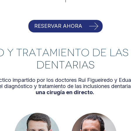
web se usan para personalizar el contenido y los anuncios, ofrec
el tráfico. Además, compartimos información sobre el uso que ha
edes sociales, publicidad y análisis web, quienes pueden combin
RESERVAR AHORA
proporcionado o que hayan recopilado a partir del uso que haya
 Y TRATAMIENTO DE LAS
DENTARIAS
ctico impartido por los doctores Rui Figueiredo y Ed
l diagnóstico y tratamiento de las inclusiones dentari
una cirugía en directo.