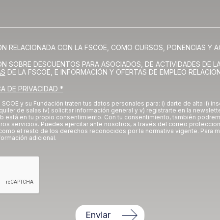
ÓN RELACIONADA CON LA FSCOE, COMO CURSOS, PONENCIAS Y A
IÓN SOBRE DESCUENTOS PARA ASOCIADOS, DE ACTIVIDADES DE L
AS
DE LA FSCOE, E INFORMACIÓN Y OFERTAS DE EMPLEO RELACIO
CA DE PRIVACIDAD *
a SCOE y su Fundación traten tus datos personales para: i) darte de alta ii) ins
iler de salas iv) solicitar información general y v) registrarte en la newslett
eb está en tu propio consentimiento. Con tu consentimiento, también podr
ros servicios. Puedes ejercitar ante nosotros, a través del correo protecc
como el resto de los derechos reconocidos por la normativa vigente. Para m
formación adicional.
Enviar