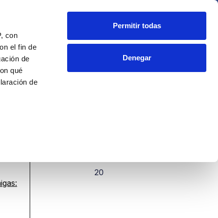
Fundación
Blog
Contacto
Permitir todas
P, con
n el fin de
Denegar
gación de
nes dentarias
con qué
laración de
 de varios
PLAZAS
cíficas (huellas
20
 preferencias
igas:
en la