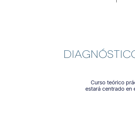
Las cookies de este sitio 
redes sociales y analizar 
con nuestros partners de r
información que les haya 
servicios.
DIAGNÓSTICO
Curso teórico prá
estará centrado en e