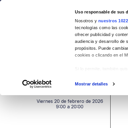
Sociedad
Formación
Al
Uso responsable de sus 
Nosotros y
nuestros 1022
CA
ES
tecnologías como las cooki
ofrecer publicidad y conte
Diagnóstico y Tra
audiencia y desarrollo de 
propósitos. Puede cambiar
Viernes 20 de febrero de 2026
cookies o clicando en el 
HOME
FORMACIÓN
DIAGNÓSTICO Y TRA
Si lo permite, también qui
Recopilar informac
metros
Mostrar detalles
FECHA
Identificar su disp
digitales)
Viernes 20 de febrero de 2026
Obtenga más información 
9:00 a 20:00
en la
sección de datos
. P
Declaración de cookies.