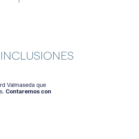
er funciones de
ga del sitio web
arla con otra
 hecho de sus
 INCLUSIONES
uard Valmaseda que
as.
Contaremos con