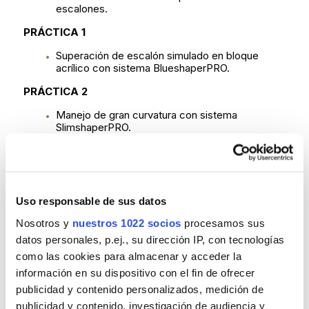
escalones.
PRÁCTICA 1
Superación de escalón simulado en bloque
acrílico con sistema BlueshaperPRO.
PRÁCTICA 2
Manejo de gran curvatura con sistema
SlimshaperPRO.
CONTENIDO TEÓRICO
Perforaciones: Diagnóstico, tratamiento y
pronóstico.
Uso responsable de sus datos
Manejo de grandes calibres y dientes con ápice
inmaduro.
Nosotros y
nuestros 1022 socios
procesamos sus
Microcirugía periapical, ¿Cuándo y cómo?
datos personales, p.ej., su dirección IP, con tecnologías
como las cookies para almacenar y acceder la
PRÁCTICA 3
información en su dispositivo con el fin de ofrecer
Sellado de ápice abierto con material
publicidad y contenido personalizados, medición de
biocerámico (Neoputty).
publicidad y contenido, investigación de audiencia y