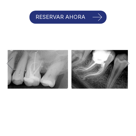
Las cookies de este sitio web se usan para personalizar
RESERVAR AHORA
el contenido y los anuncios, ofrecer funciones de redes
sociales y analizar el tráfico. Además, compartimos
información sobre el uso que haga del sitio web con
nuestros partners de redes sociales, publicidad y análisis
web, quienes pueden combinarla con otra información
que les haya proporcionado o que hayan recopilado a
partir del uso que haya hecho de sus servicios.