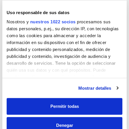
Sábado 31 de Enero - 9:30 a 13:00
Uso responsable de sus datos
9:30 a 10:30 - Odontalgia atípica: las 7
causas de dolor dental (Dr. Eduardo
Nosotros y
nuestros 1022 socios
procesamos sus
Vázquez, Odontólogo)
datos personales, p.ej., su dirección IP, con tecnologías
como las cookies para almacenar y acceder la
10:30 a 11:00 - Descanso
información en su dispositivo con el fin de ofrecer
11:00 a 12:00 - Disestesia oclusal: ¿por qué
publicidad y contenido personalizados, medición de
mi paciente no esta cómodo con su
oclusión? (Dr. Vicente Wielandt,
publicidad y contenido, investigación de audiencia y
Odontólogo)
desarrollo de servicios. Tiene la opción de seleccionar
quién usa sus datos y con qué propósitos. Puede
12:00 a 13:00 - Manejo conductual del
paciente con disfunción craneomandibular
cambiar o retirar su consentimiento en cualquier
y dolor orofacial (Sra. María Medina,
momento desde la Declaración de cookies o clicando en
Fisioterapeuta)
Mostrar detalles
el Menú de consentimiento.
Si lo permite, también quisiéramos:
Permitir todas
Recopilar información sobre su ubicación
PONENTES
geográfica que puede tener una precisión de varios
Denegar
metros