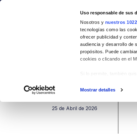
Sociedad
Formación
Al
Uso responsable de sus 
Nosotros y
nuestros 1022
CA
ES
tecnologías como las cooki
ofrecer publicidad y conte
Jornada de Actua
audiencia y desarrollo de 
propósitos. Puede cambiar
25 de Abril de 2026
cookies o clicando en el 
HOME
FORMACIÓN
JORNADA DE ACTUAL
Si lo permite, también qui
Recopilar informac
metros
Mostrar detalles
FECHA
Identificar su disp
digitales)
25 de Abril de 2026
Obtenga más información 
en la
sección de datos
. P
Declaración de cookies.