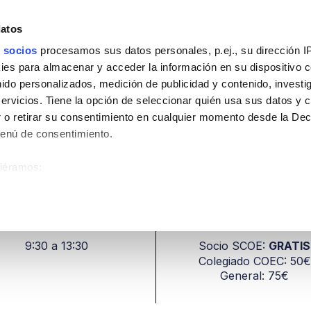
quiler de espacios
Bolsa de Trabajo
Campus
datos
 socios
procesamos sus datos personales, p.ej., su dirección I
es para almacenar y acceder la información en su dispositivo co
nido personalizados, medición de publicidad y contenido, investi
lización en Endodoncia
servicios. Tiene la opción de seleccionar quién usa sus datos y 
 o retirar su consentimiento en cualquier momento desde la Dec
Menú de consentimiento.
IZACIÓN EN ENDODONCIA (1)
siéramos:
ión sobre su ubicación geográfica que puede tener una precisión
DURACIÓN
PRECIO
ositivo analizándolo activamente para buscar características espe
9:30 a 13:30
Socio SCOE:
GRATIS
sobre cómo se procesan sus datos personales y establezca sus
Colegiado COEC: 50€
uede cambiar o retirar su consentimiento en cualquier momento 
General: 75€