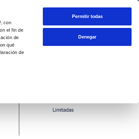
Fundación
Blog
Contacto
Permitir todas
P, con
n el fin de
Denegar
gación de
con qué
laración de
 de varios
PLAZAS
cíficas (huellas
Limitadas
 preferencias
en la