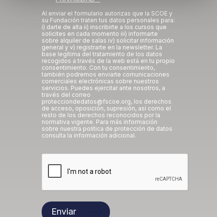
Obtenga más información sobre cómo se procesan sus
Al enviar el formulario autorizas que la SCOE y
su Fundación traten tus datos personales para:
datos personales y establezca sus preferencias en la
i) darte de alta ii) inscribirte a los cursos que
sección de datos
. Puede cambiar o retirar su
solicites en cada momento iii) informarte
sobre alquiler de salas iv) solicitar información
consentimiento en cualquier momento en la Declaración
general y v) registrarte en la newsletter. La
base legítima del tratamiento de los datos
de cookies.
recogidos a través de la web está en tu propio
consentimiento. Con tu consentimiento,
también podremos enviarte comunicaciones
Las cookies de este sitio web se usan para personalizar
comerciales electrónicas sobre nuestros
servicios. Puedes ejercitar ante nosotros, a
el contenido y los anuncios, ofrecer funciones de redes
través del correo
protecciondedatos@fscoe.org, los derechos
sociales y analizar el tráfico. Además, compartimos
de acceso, oposición, supresión, así como el
información sobre el uso que haga del sitio web con
resto de los derechos reconocidos por la
normativa vigente. Para más información
nuestros partners de redes sociales, publicidad y análisis
sobre nuestra política de protección de datos
consulta la información adicional.
web, quienes pueden combinarla con otra información
que les haya proporcionado o que hayan recopilado a
partir del uso que haya hecho de sus servicios.
Enviar