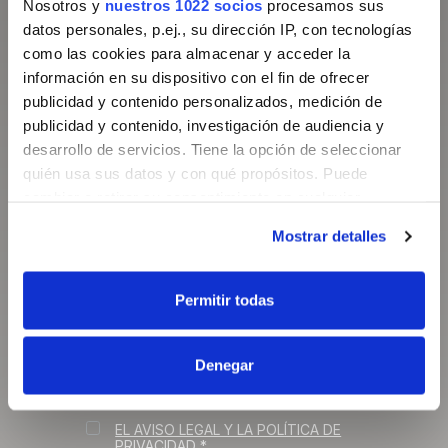
Nosotros y
nuestros 1022 socios
procesamos sus
datos personales, p.ej., su dirección IP, con tecnologías
como las cookies para almacenar y acceder la
información en su dispositivo con el fin de ofrecer
publicidad y contenido personalizados, medición de
publicidad y contenido, investigación de audiencia y
desarrollo de servicios. Tiene la opción de seleccionar
quién usa sus datos y con qué propósitos. Puede
cambiar o retirar su consentimiento en cualquier
QUIERO RECIBIR INFORMACIÓN
RELACIONADA CON LA FSCOE,
momento desde la Declaración de cookies o clicando en
COMO CURSOS, PONENCIAS Y
Mostrar detalles
el Menú de consentimiento.
ACTIVIDADES.
QUIERO RECIBIR INFORMACIÓN
Si lo permite, también quisiéramos:
Permitir todas
SOBRE DESCUENTOS PARA
ASOCIADOS, DE ACTIVIDADES DE
Recopilar información sobre su ubicación
LAS
SOCIEDADES AMIGAS
Y
geográfica que puede tener una precisión de varios
ENTIDADES COLABORADORAS
DE
LA FSCOE, E INFORMACIÓN Y
Denegar
metros
OFERTAS DE EMPLEO
Identificar su dispositivo analizándolo activamente
RELACIONADAS CON EL SECTOR.
para buscar características específicas (huellas
EL AVISO LEGAL Y LA POLÍTICA DE
digitales)
PRIVACIDAD *