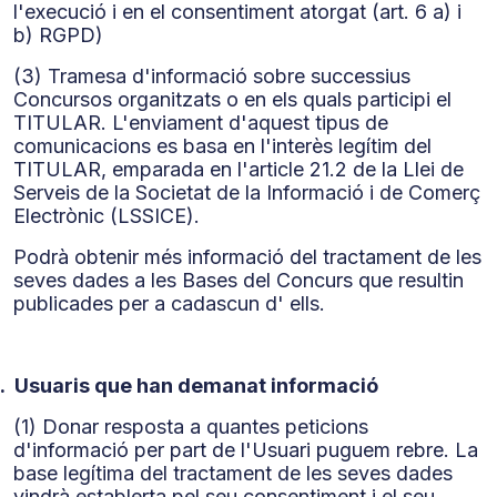
l'execució i en el consentiment atorgat (art. 6 a) i
b) RGPD)
(3) Tramesa d'informació sobre successius
Concursos organitzats o en els quals participi el
TITULAR. L'enviament d'aquest tipus de
comunicacions es basa en l'interès legítim del
TITULAR, emparada en l'article 21.2 de la Llei de
Serveis de la Societat de la Informació i de Comerç
Electrònic (LSSICE).
Podrà obtenir més informació del tractament de les
seves dades a les Bases del Concurs que resultin
publicades per a cadascun d' ells.
.
Usuaris que han demanat informació
(1) Donar resposta a quantes peticions
d'informació per part de l'Usuari puguem rebre. La
base legítima del tractament de les seves dades
vindrà establerta pel seu consentiment i el seu