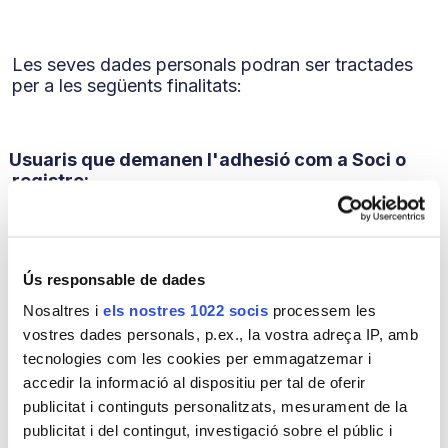
Les seves dades personals podran ser tractades
per a les següents finalitats:
.
Usuaris que demanen l'adhesió com a Soci o
registre:
(1) Gestió derivada de la condició de soci
(2) Cobrament de les quotes
Ús responsable de dades
(3) Tramesa d'informació relacionada amb la seva
Nosaltres i
els nostres 1022 socis
processem les
condició de Soci
vostres dades personals, p.ex., la vostra adreça IP, amb
El tractament de les seves dades per a aquestes
tecnologies com les cookies per emmagatzemar i
finalitats (1, 2 i 3) està legitimat per ser necessari
accedir la informació al dispositiu per tal de oferir
per a l'execució de la prestació de serveis als
publicitat i continguts personalitzats, mesurament de la
socis, per al compliment d'una obligació legal
publicitat i del contingut, investigació sobre el públic i
(arts. 6 b) i c) RGPD) i per ser el tractament