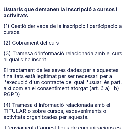
Utilitzem galetes per personalitzar el contingut i els
.
Usuaris que demanen la inscripció a cursos i
anuncis, oferir funcions de mitjans socials i analitzar el
activitats
trànsit del lloc. També compartim la informació sobre
(1) Gestió derivada de la inscripció i participació a
com feu servir el nostre lloc amb els partners de mitjans
cursos.
socials, de publicitat i d'anàlisis amb qui col·laborem. Al
seu torn, ells la poden combinar amb altres dades que
(2) Cobrament del curs
els hàgiu proporcionat o hagin recopilat a partir de l'ús
(3) Tramesa d'informació relacionada amb el curs
que heu fet dels seus serveis.
al qual s'ha inscrit
El tractament de les seves dades per a aquestes
finalitats està legitimat per ser necessari per a
l'execució d'un contracte del qual l'usuari és part,
així com en el consentiment atorgat (art. 6 a) i b)
RGPD)
(4) Tramesa d'informació relacionada amb el
TITULAR o sobre cursos, esdeveniments o
activitats organitzades per aquesta.
L'enviament d'aquest tipus de comunicacions es