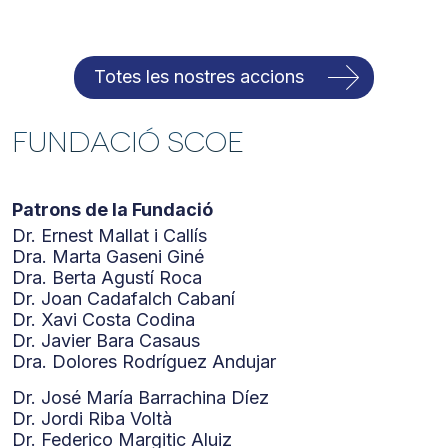
anuncis, oferir funcions de mitjans socials i analitzar el
trànsit del lloc. També compartim la informació sobre com
feu servir el nostre lloc amb els partners de mitjans
socials, de publicitat i d'anàlisis amb qui col·laborem. Al
Totes les nostres accions
seu torn, ells la poden combinar amb altres dades que els
hàgiu proporcionat o hagin recopilat a partir de l'ús que heu
Fundació SCOE
fet dels seus serveis.
Patrons de la Fundació
Dr. Ernest Mallat i Callís
Dra. Marta Gaseni Giné
Dra. Berta Agustí Roca
Dr. Joan Cadafalch Cabaní
Dr. Xavi Costa Codina
Dr. Javier Bara Casaus
Dra. Dolores Rodríguez Andujar
Dr. José María Barrachina Díez
Dr. Jordi Riba Voltà
Dr. Federico Margitic Aluiz