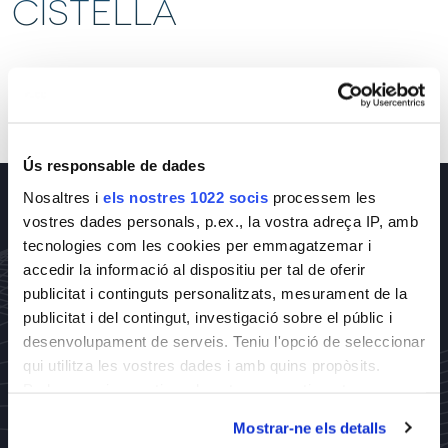
Cistella
No hi ha cap article a la cistella
Ús responsable de dades
Nosaltres i
els nostres 1022 socis
processem les
vostres dades personals, p.ex., la vostra adreça IP, amb
tecnologies com les cookies per emmagatzemar i
accedir la informació al dispositiu per tal de oferir
publicitat i continguts personalitzats, mesurament de la
publicitat i del contingut, investigació sobre el públic i
Inscríbete a nuestra Newsletter
desenvolupament de serveis. Teniu l'opció de seleccionar
qui utilitza les vostres dades i amb quins propòsits.
Podeu canviar o retirar el vostre consentiment en
qualsevol moment des de la Declaració de cookies o
JORNADES D'ACTUALITZACIÓ
Mostrar-ne els detalls
clicant al Privacy trigger.