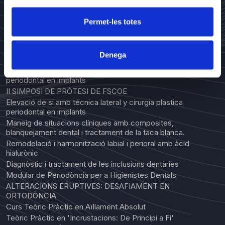
Jornada d'Actualització en Cirurgia Bucal
Si hi doneu el vostre consentiment, també voldrem:
Permet-les totes
Compilar informació sobre la vostra ubicació
CURSOS
geogràfica, la qual pot presentar un marge d'error de
CIRURGIA ORAL I IMPLANTOLOGIA PER A HIGIENISTES I
Denega
diversos metres
AUXILIARS DENTALS
Identificar el vostre dispositiu explorant-lo a la
Elevació de si amb técnica lateral y cirurgia plàstica
periodontal en implants
recerca de característiques específiques
II SIMPOSI DE PRÒTESI DE FSCOE
(empremtes digitals)
Elevació de si amb técnica lateral y cirurgia plàstica
Obtingueu més informació de com es processen les
periodontal en implants
vostres dades personals i definiu-ne les preferències a la
Maneig de situacions clíniques amb composites,
secció de detalls
. Podeu canviar o retirar el
blanquejament dental i tractament de la taca blanca.
consentiment de la Declaració de galetes en qualsevol
Remodelació i harmonització labial i perioral amb àcid
hialurònic
moment.
Diagnòstic i tractament de les inclusions dentàries
Modular de Periodòncia per a Higienistes Dentals
Utilitzem galetes per personalitzar el contingut i els
ALTERACIONS ERUPTIVES: DESAFIAMENT EN
anuncis, oferir funcions de mitjans socials i analitzar el
ORTODÒNCIA
trànsit del lloc. També compartim la informació sobre
Curs Teòric Pràctic en Aïllament Absolut
com feu servir el nostre lloc amb els partners de mitjans
Teòric Pràctic en 'Incrustacions: De Principi a Fi'