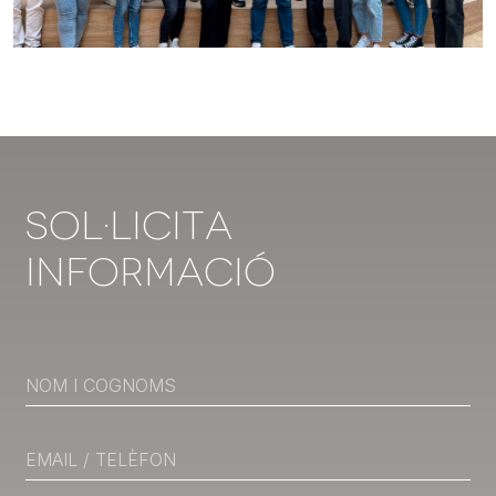
socials, de publicitat i d'anàlisis amb qui col·laborem. Al
seu torn, ells la poden combinar amb altres dades que
els hàgiu proporcionat o hagin recopilat a partir de l'ús
que heu fet dels seus serveis.
Sol·licita
Informació