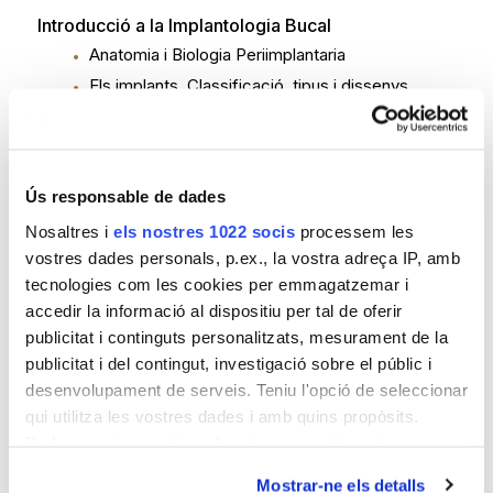
Introducció a la Implantologia Bucal
Anatomia i Biologia Periimplantaria
Els implants, Classificació, tipus i dissenys
Tipus de tractaments amb implants i les seves
respectives restauracions
Tècniques quirúrgiques complementàries a la
implantologia
Ús responsable de dades
Accidents, complicacions i patologies en la
Nosaltres i
els nostres 1022 socis
processem les
implantologia Bucal
vostres dades personals, p.ex., la vostra adreça IP, amb
Anestesiologia i farmacologia relacionada amb
tecnologies com les cookies per emmagatzemar i
la Implantologia
accedir la informació al dispositiu per tal de oferir
Material i Instrumental quirúrgic utilitzat en la
publicitat i continguts personalitzats, mesurament de la
Implantologia
publicitat i del contingut, investigació sobre el públic i
desenvolupament de serveis. Teniu l'opció de seleccionar
Programa Pràctic
qui utilitza les vostres dades i amb quins propòsits.
Dissabte 22 de maig
Podeu canviar o retirar el vostre consentiment en
qualsevol moment des de la Declaració de cookies o
Mostrar-ne els detalls