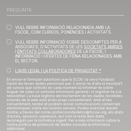
VULL REBRE INFORMACIÓ RELACIONADA AMB LA
FSCOE, COM CURSOS, PONÈNCIES I ACTIVITATS.
VULL REBRE INFORMACIÓ SOBRE DESCOMPTES PER A
ASSOCIATS, D'ACTIVITATS DE LES
SOCIETATS AMIGES
I
ENTITATS COL·LABORADORES
DE LA FSCOE, I
INFORMACIÓ I OFERTES DE FEINA RELACIONADES AMB
EL SECTOR.
L'AVÍS LEGAL I LA POLÍTICA DE PRIVACITAT *
En enviar el formulari autoritzes que la SCOE i la seva Fundació
tractin les teves dades personals per: i) donar-te d'alta ii) inscriure't
als cursos que sol·licitis en cada moment iii) informar-te sobre
lloguer de sales iv) sol·licitar informació general i v) registrar-te a la
newsletter. La base legítima del tractament de les dades recollides
a través de la web està al teu propi consentiment. Amb el teu
consentiment, també et podrem enviar comunicacions comercials
electròniques sobre els nostres serveis. Podeu exercitar davant
nostre, a través del correu protecciondedatos@fscoe.org, els drets
d'accés, oposició, supressió, així com la resta dels drets
reconeguts per la normativa vigent. Per a més informació sobre la
nostra política de protecció de dades consulta la informació
addicional.