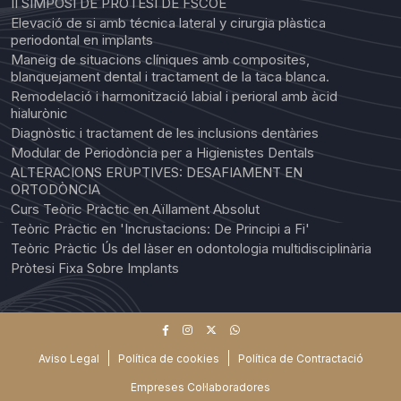
II SIMPOSI DE PRÒTESI DE FSCOE
Elevació de si amb técnica lateral y cirurgia plàstica
periodontal en implants
Maneig de situacions clíniques amb composites,
blanquejament dental i tractament de la taca blanca.
Remodelació i harmonització labial i perioral amb àcid
hialurònic
Diagnòstic i tractament de les inclusions dentàries
Modular de Periodòncia per a Higienistes Dentals
ALTERACIONS ERUPTIVES: DESAFIAMENT EN
ORTODÒNCIA
Curs Teòric Pràctic en Aïllament Absolut
Teòric Pràctic en 'Incrustacions: De Principi a Fi'
Teòric Pràctic Ús del làser en odontologia multidisciplinària
Pròtesi Fixa Sobre Implants
Aviso Legal
Política de cookies
Política de Contractació
Empreses Col·laboradores