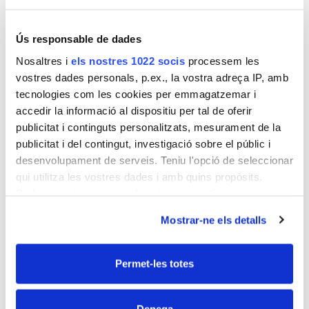
Ús responsable de dades
Nosaltres i
els nostres 1022 socis
processem les
vostres dades personals, p.ex., la vostra adreça IP, amb
tecnologies com les cookies per emmagatzemar i
accedir la informació al dispositiu per tal de oferir
publicitat i continguts personalitzats, mesurament de la
publicitat i del contingut, investigació sobre el públic i
desenvolupament de serveis. Teniu l'opció de seleccionar
qui utilitza les vostres dades i amb quins propòsits.
Podeu canviar o retirar el vostre consentiment en
qualsevol moment des de la Declaració de cookies o
Mostrar-ne els detalls
clicant al Privacy trigger.
Col·laboren en esta
formación
Si hi doneu el vostre consentiment, també voldrem:
Permet-les totes
Compilar informació sobre la vostra ubicació
geogràfica, la qual pot presentar un marge d'error de
Denega