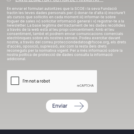
En enviar el formulari autoritzes que la SCOE i la seva Fundació
tractin les teves dades personals per: i) donar-te d'alta ii) inscriure't
als cursos que sol·licitis en cada moment iii) informar-te sobre
lloguer de sales iv) sol·licitar informació general i v) registrar-te a la
newsletter. La base legítima del tractament de les dades recollides
a través de la web està al teu propi consentiment. Amb el teu
consentiment, també et podrem enviar comunicacions comercials
electròniques sobre els nostres serveis. Podeu exercitar davant
nostre, a través del correu protecciondedatos@fscoe.org, els drets
d'accés, oposició, supressió, així com la resta dels drets
reconeguts per la normativa vigent. Per a més informació sobre la
nostra política de protecció de dades consulta la informació
addicional.
Enviar