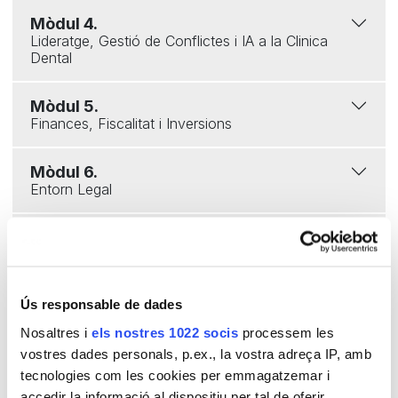
Mòdul 4.
Lideratge, Gestió de Conflictes i IA a la Clinica
Dental
Mòdul 5.
Finances, Fiscalitat i Inversions
Mòdul 6.
Entorn Legal
Mòdul 7.
Planificació Estratègica
CONEIX ALS PROFESSORS
Ús responsable de dades
Nosaltres i
els nostres 1022 socis
processem les
vostres dades personals, p.ex., la vostra adreça IP, amb
tecnologies com les cookies per emmagatzemar i
accedir la informació al dispositiu per tal de oferir