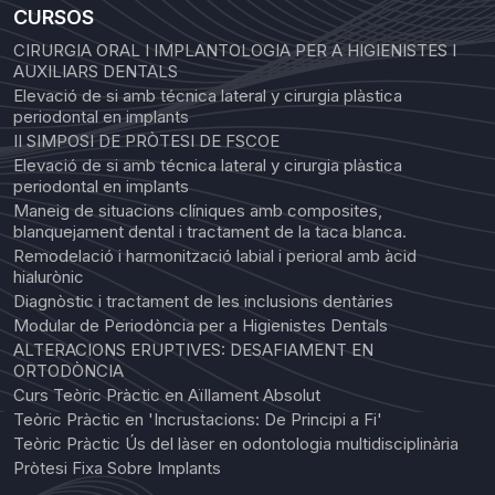
CURSOS
CIRURGIA ORAL I IMPLANTOLOGIA PER A HIGIENISTES I
AUXILIARS DENTALS
Elevació de si amb técnica lateral y cirurgia plàstica
periodontal en implants
II SIMPOSI DE PRÒTESI DE FSCOE
Elevació de si amb técnica lateral y cirurgia plàstica
periodontal en implants
Maneig de situacions clíniques amb composites,
blanquejament dental i tractament de la taca blanca.
Remodelació i harmonització labial i perioral amb àcid
hialurònic
Diagnòstic i tractament de les inclusions dentàries
Modular de Periodòncia per a Higienistes Dentals
ALTERACIONS ERUPTIVES: DESAFIAMENT EN
ORTODÒNCIA
Curs Teòric Pràctic en Aïllament Absolut
Teòric Pràctic en 'Incrustacions: De Principi a Fi'
Teòric Pràctic Ús del làser en odontologia multidisciplinària
Pròtesi Fixa Sobre Implants