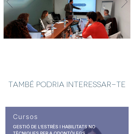
consentiment de la Declaració de galetes en qualsevol
moment.
Utilitzem galetes per personalitzar el contingut i els
anuncis, oferir funcions de mitjans socials i analitzar el
trànsit del lloc. També compartim la informació sobre
com feu servir el nostre lloc amb els partners de mitjans
socials, de publicitat i d'anàlisis amb qui col·laborem. Al
seu torn, ells la poden combinar amb altres dades que
els hàgiu proporcionat o hagin recopilat a partir de l'ús
que heu fet dels seus serveis.
També podria interessar-te
Cursos
GESTIÓ DE L’ESTRÈS I HABILITATS NO
TÈCNIQUES PER A ODONTÒLEGS