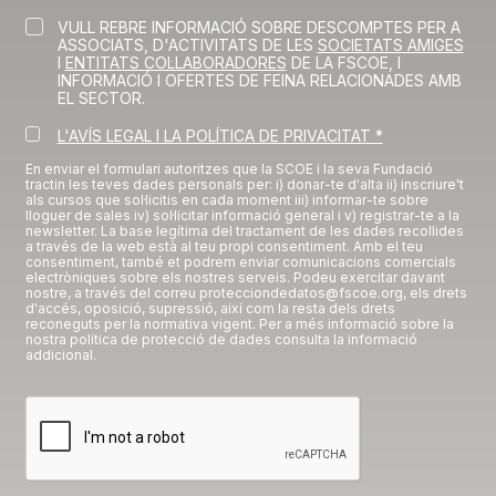
VULL REBRE INFORMACIÓ SOBRE DESCOMPTES PER A
ASSOCIATS, D'ACTIVITATS DE LES
SOCIETATS AMIGES
I
ENTITATS COL·LABORADORES
DE LA FSCOE, I
INFORMACIÓ I OFERTES DE FEINA RELACIONADES AMB
EL SECTOR.
L'AVÍS LEGAL I LA POLÍTICA DE PRIVACITAT *
En enviar el formulari autoritzes que la SCOE i la seva Fundació
tractin les teves dades personals per: i) donar-te d'alta ii) inscriure't
als cursos que sol·licitis en cada moment iii) informar-te sobre
lloguer de sales iv) sol·licitar informació general i v) registrar-te a la
newsletter. La base legítima del tractament de les dades recollides
a través de la web està al teu propi consentiment. Amb el teu
consentiment, també et podrem enviar comunicacions comercials
electròniques sobre els nostres serveis. Podeu exercitar davant
nostre, a través del correu protecciondedatos@fscoe.org, els drets
d'accés, oposició, supressió, així com la resta dels drets
reconeguts per la normativa vigent. Per a més informació sobre la
nostra política de protecció de dades consulta la informació
addicional.