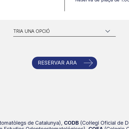
alitzar el contingut i els anuncis, oferir funcions de mitjans socia
mpartim la informació sobre com feu servir el nostre lloc amb els
tat i d'anàlisis amb qui col·laborem. Al seu torn, ells la poden c
proporcionat o hagin recopilat a partir de l'ús que heu fet dels s
RESERVAR ARA
Estomatòlegs de Catalunya),
CODB
(Col·legi Oficial de 
de Estudios Odontoestomatológicos),
COEA
(Colegio 