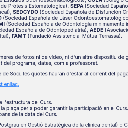
de Prótesis Estomatológica),
SEPA
(Sociedad Español
ucal),
SEDCYDO
(Sociedad Española de Disfunción Cr
O
(Sociedad Española de Láser Odontoestomatológic
MI
(Sociedad Española de Odontología mínimamente i
ciedad Española de Odontopediatría),
AEDE
(Asociaci
tal),
FAMT
(Fundació Assistencial Mútua Terrassa).
meres de fotos ni de vídeo, ni d'un altre dispositiu de
ant del programa, dates, com a professorat.
 de Soci, les quotes hauran d'estar al corrent del pag
t enllaç.
 l'estructura del Curs.
la plaça per a poder garantir la participació en el Curs
bans de la data del Curs.
stgrau en Gestió Estratègica de la clínica dental) o Cur