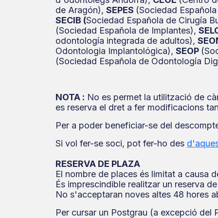
de Aragón),
SEPES
(Sociedad Española 
SECIB (
Sociedad Española de Cirugía B
(Sociedad Española de Implantes),
SEL
odontología integrada de adultos),
SEO
Odontologia Implantológica),
SEOP
(So
(Sociedad Española de Odontología Digi
NOTA :
No es permet la utilització de cà
es reserva el dret a fer modificacions t
Per a poder beneficiar-se del descompte
Si vol fer-se soci, pot fer-ho des
d'aques
RESERVA DE PLAZA
El nombre de places és limitat a causa de
És imprescindible realitzar un reserva de 
No s'acceptaran noves altes 48 hores a
Per cursar un Postgrau (a excepció del Po