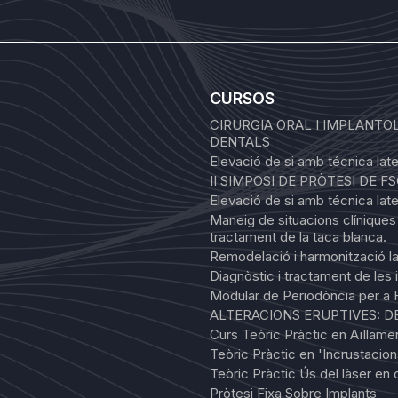
CURSOS
CIRURGIA ORAL I IMPLANTOL
DENTALS
Elevació de si amb técnica later
II SIMPOSI DE PRÒTESI DE F
Elevació de si amb técnica later
Maneig de situacions clínique
tractament de la taca blanca.
Remodelació i harmonització lab
Diagnòstic i tractament de les 
Modular de Periodòncia per a H
ALTERACIONS ERUPTIVES: 
Curs Teòric Pràctic en Aïllame
Teòric Pràctic en 'Incrustacions
Teòric Pràctic Ús del làser en o
Pròtesi Fixa Sobre Implants