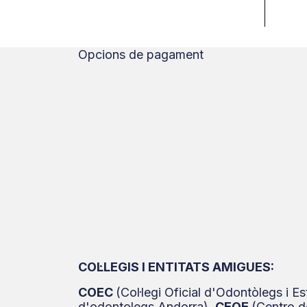
Utilitzem galetes per person
trànsit del lloc. També co
mitjans socials, de publici
Opcions de pagament
altres dades que els hàgiu 
COL·LEGIS I ENTITATS AMIGUES:
COEC
(Col·legi Oficial d'Odontòlegs i 
d'odontolegs Andorra),
CEOE
(Centro 