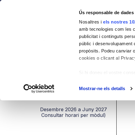
Societat
Formació
Ús responsable de dades
Nosaltres i
els nostres 10
amb tecnologies com les co
Desembre 2026 a J
publicitat i continguts per
públic i desenvolupament d
Postgrau en Cirurgia Mucogin
propòsits. Podeu canviar o
cookies o clicant al Privacy
HOME
FORMACIÓ
Postgrau en Cirurgia 
Si hi doneu el vostre con
Compilar informació
diversos metres
Mostrar-ne els detalls
Identificar el vostr
DATA
(empremtes digitals)
Desembre 2026 a Juny 2027
Obtingueu més informació 
Consultar horari per mòdul)
a la
secció de detalls
. Po
moment.