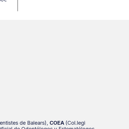
ls i analitzar el
 partners de
ombinar amb
eus serveis.
Dentistes de Balears),
COEA
(Col.legi
Oficial de Odontólogos y Estomatólogos