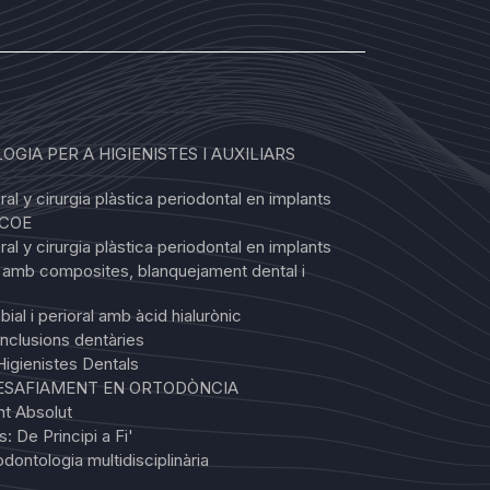
OGIA PER A HIGIENISTES I AUXILIARS
al y cirurgia plàstica periodontal en implants
SCOE
al y cirurgia plàstica periodontal en implants
s amb composites, blanquejament dental i
ial i perioral amb àcid hialurònic
inclusions dentàries
igienistes Dentals
DESAFIAMENT EN ORTODÒNCIA
nt Absolut
: De Principi a Fi'
dontologia multidisciplinària