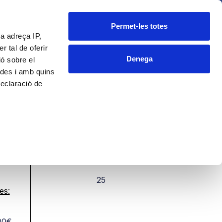
CA
ES
Fundació
Blog
Contacte
Permet-les totes
a adreça IP,
 tal de oferir
Denega
ió sobre el
ades i amb quins
tologia
Declaració de
arge d'error de
iques
PLACES
25
es preferències
es:
 en qualsevol
00€