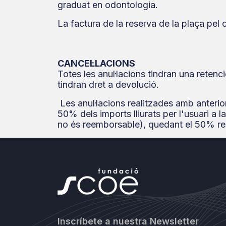
graduat en odontologia.
La factura de la reserva de la plaça pel
CANCEL·LACIONS
Totes les anul·lacions tindran una retenc
tindran dret a devolució.
Les anul·lacions realitzades amb anterior
50% dels imports lliurats per l'usuari a
no és reemborsable), quedant el 50% res
Inscríbete a nuestra Newsletter