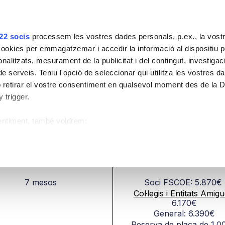
Lloguer d'espais
Borsa de Treball
Campus
22 socis
processem les vostres dades personals, p.ex., la vostr
okies per emmagatzemar i accedir la informació al dispositiu per
uny 2027
sonalitzats, mesurament de la publicitat i del contingut, investigac
e serveis. Teniu l'opció de seleccionar qui utilitza les vostres d
gival en Periodòncia Avançada i Implan
 retirar el vostre consentiment en qualsevol moment des de la 
 trigger.
Mucogingival en Periodòncia Avançada i Implantologia
sentiment, també voldrem:
 sobre la vostra ubicació geogràfica, la qual pot presentar un m
e dispositiu explorant-lo a la recerca de característiques específ
DURADA
PREU
7 mesos
Soci FSCOE: 5.870€
de com es processen les vostres dades personals i definiu-ne l
Col·legis i Entitats Amigu
deu canviar o retirar el consentiment de la Declaració de galetes
6.170€
General: 6.390€
Reserva de plaça de 1.0