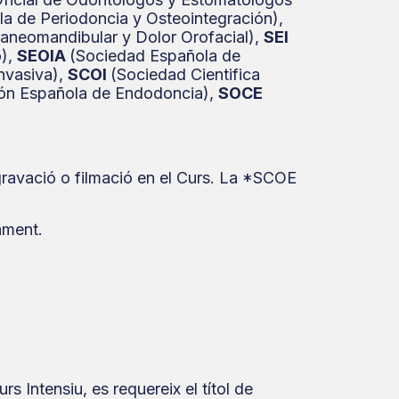
a de Periodoncia y Osteointegración),
aneomandibular y Dolor Orofacial),
SEI
o),
SEOIA
(Sociedad Española de
nvasiva),
SCOI
(Sociedad Cientifica
ón Española de Endodoncia),
SOCE
 gravació o filmació en el Curs. La *SCOE
ament.
.
s Intensiu, es requereix el títol de