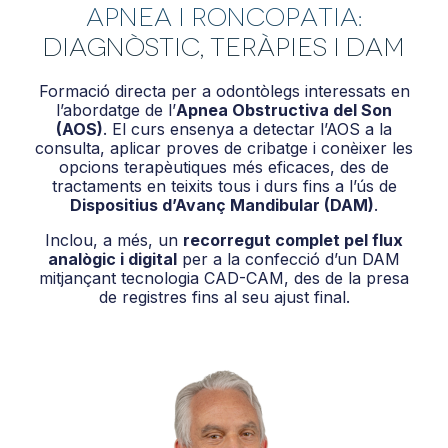
Apnea i Roncopatia:
Diagnòstic, Teràpies i DAM
Formació directa per a odontòlegs interessats en
l’abordatge de l’
Apnea Obstructiva del Son
(AOS)
. El curs ensenya a detectar l’AOS a la
consulta, aplicar proves de cribatge i conèixer les
opcions terapèutiques més eficaces, des de
tractaments en teixits tous i durs fins a l’ús de
Dispositius d’Avanç Mandibular (DAM)
.
Inclou, a més, un
recorregut complet pel flux
analògic i digital
per a la confecció d’un DAM
mitjançant tecnologia CAD-CAM, des de la presa
de registres fins al seu ajust final.