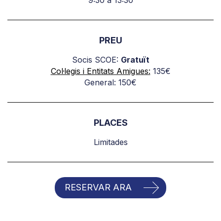
9:30 a 13:30
PREU
Socis SCOE:
Gratuït
Col·legis i Entitats Amigues:
135€
General: 150€
PLACES
Limitades
RESERVAR ARA