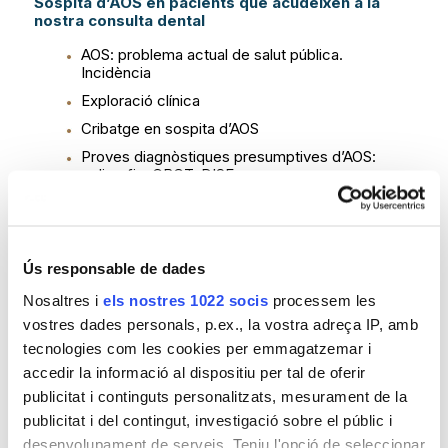
Sospita d’AOS en pacients que acudeixen a la
nostra consulta dental
AOS: problema actual de salut pública.
Incidència
Exploració clínica
Cribatge en sospita d’AOS
Proves diagnòstiques presumptives d’AOS:
poligrafia, CBCT, DISE
Tests objectius, subjectius i Apps
Casos clínics
Tractaments odontològics que beneficien el
Ús responsable de dades
pacient amb AOS i/o ronc
Nosaltres i
els nostres 1022 socis
processem les
De contingut (teixits tous)
vostres dades personals, p.ex., la vostra adreça IP, amb
Làser de bioestimulació, no quirúrgic. Erbi YAG
tecnologies com les cookies per emmagatzemar i
mode Smooth/LP
accedir la informació al dispositiu per tal de oferir
Augment de dimensió vertical
publicitat i continguts personalitzats, mesurament de la
Dispositius intraorals
publicitat i del contingut, investigació sobre el públic i
desenvolupament de serveis. Teniu l'opció de seleccionar
De continent (teixits durs)