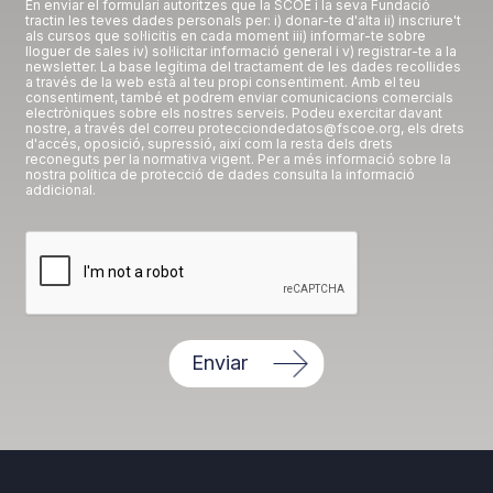
En enviar el formulari autoritzes que la SCOE i la seva Fundació
tractin les teves dades personals per: i) donar-te d'alta ii) inscriure't
als cursos que sol·licitis en cada moment iii) informar-te sobre
lloguer de sales iv) sol·licitar informació general i v) registrar-te a la
newsletter. La base legítima del tractament de les dades recollides
a través de la web està al teu propi consentiment. Amb el teu
consentiment, també et podrem enviar comunicacions comercials
electròniques sobre els nostres serveis. Podeu exercitar davant
nostre, a través del correu protecciondedatos@fscoe.org, els drets
d'accés, oposició, supressió, així com la resta dels drets
reconeguts per la normativa vigent. Per a més informació sobre la
nostra política de protecció de dades consulta la informació
addicional.
Enviar