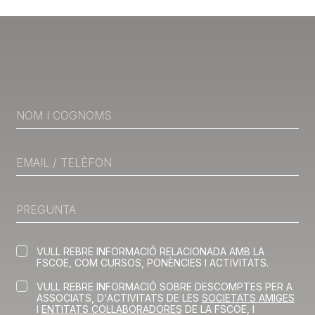
moment.
Utilitzem galetes per personalitzar el contingut i els
anuncis, oferir funcions de mitjans socials i analitzar el
trànsit del lloc. També compartim la informació sobre
com feu servir el nostre lloc amb els partners de mitjans
socials, de publicitat i d'anàlisis amb qui col·laborem. Al
seu torn, ells la poden combinar amb altres dades que
els hàgiu proporcionat o hagin recopilat a partir de l'ús
que heu fet dels seus serveis.
VULL REBRE INFORMACIÓ RELACIONADA AMB LA
FSCOE, COM CURSOS, PONÈNCIES I ACTIVITATS.
VULL REBRE INFORMACIÓ SOBRE DESCOMPTES PER A
ASSOCIATS, D'ACTIVITATS DE LES
SOCIETATS AMIGES
I
ENTITATS COL·LABORADORES
DE LA FSCOE, I