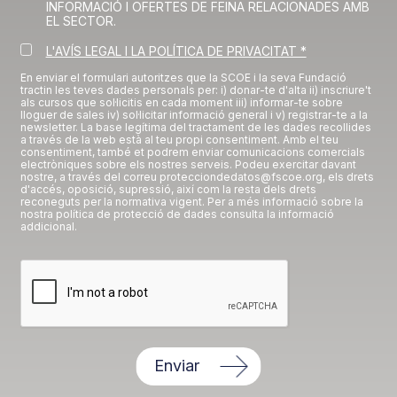
INFORMACIÓ I OFERTES DE FEINA RELACIONADES AMB
EL SECTOR.
L'AVÍS LEGAL I LA POLÍTICA DE PRIVACITAT *
En enviar el formulari autoritzes que la SCOE i la seva Fundació
tractin les teves dades personals per: i) donar-te d'alta ii) inscriure't
als cursos que sol·licitis en cada moment iii) informar-te sobre
lloguer de sales iv) sol·licitar informació general i v) registrar-te a la
newsletter. La base legítima del tractament de les dades recollides
a través de la web està al teu propi consentiment. Amb el teu
consentiment, també et podrem enviar comunicacions comercials
electròniques sobre els nostres serveis. Podeu exercitar davant
nostre, a través del correu protecciondedatos@fscoe.org, els drets
d'accés, oposició, supressió, així com la resta dels drets
reconeguts per la normativa vigent. Per a més informació sobre la
nostra política de protecció de dades consulta la informació
addicional.
Enviar