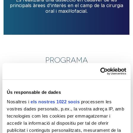
principals àrees d'interès en el camp de la cirurgia
oral i maxil·lofacial.
PROGRAMA
Disección Anatómica
Ús responsable de dades
Pràctiques d'Anatomia de la regió Oral i Maxil·lofacial
Nosaltres i
els nostres 1022 socis
processem les
en el Departament d'Anatomia de l'Hospital *Clínic de
Barcelona al costat d'anatomistes i cirurgians
vostres dades personals, p.ex., la vostra adreça IP, amb
maxil·lofacials.
tecnologies com les cookies per emmagatzemar i
accedir la informació al dispositiu per tal de oferir
Es realitzarà una dissecció en cadàver de les principals
publicitat i continguts personalitzats, mesurament de la