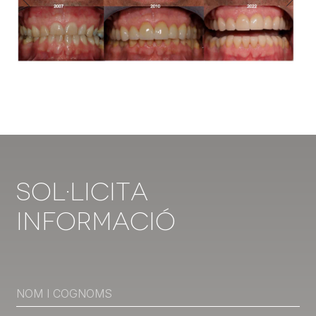
trànsit del lloc. També compartim la informació sobre
com feu servir el nostre lloc amb els partners de mitjans
socials, de publicitat i d'anàlisis amb qui col·laborem. Al
seu torn, ells la poden combinar amb altres dades que
els hàgiu proporcionat o hagin recopilat a partir de l'ús
que heu fet dels seus serveis.
Sol·licita
Informació