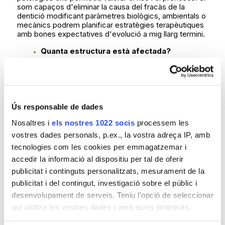
som capaços d'eliminar la causa del fracàs de la
dentició modificant paràmetres biològics, ambientals o
mecànics podrem planificar estratègies terapèutiques
amb bones expectatives d'evolució a mig llarg termini.
Quanta estructura està afectada?
Les dents i el sistema periodontal sofreixen un procés
d'envelliment natural, en els casos de desgastos, o
quan existeixin càries o malalties periodontals el
procés destructiu és major a l'esperat d'acord amb
l'edat del pacient, la severitat d'afectació de
Ús responsable de dades
l'estructura dentària i el suport periodontal estan
afectats modifiqués clarament la nostra estratègia
Nosaltres i
els nostres 1022 socis
processem les
terapèutica, i les tècniques que hàgim d'emprar per a
vostres dades personals, p.ex., la vostra adreça IP, amb
restablir la salut en la boca aconseguint resultats
tecnologies com les cookies per emmagatzemar i
estètics i funcionals estables.
accedir la informació al dispositiu per tal de oferir
El procés de desgast està actiu?
publicitat i continguts personalitzats, mesurament de la
publicitat i del contingut, investigació sobre el públic i
L'activitat és un indicatiu de necessitat de tractament.
Quan un procés està actiu hem d'entendre primer que
desenvolupament de serveis. Teniu l'opció de seleccionar
hem de controlar l'origen per a detenir el procés
qui utilitza les vostres dades i amb quins propòsits.
destructiu, per la qual cosa quant iniciem el tractament
Podeu canviar o retirar el vostre consentiment en
estarem prevenint una major pèrdua de teixits natural i