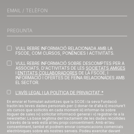
VULL REBRE INFORMACIÓ RELACIONADA AMB LA
FSCOE, COM CURSOS, PONÈNCIES I ACTIVITATS.
VULL REBRE INFORMACIÓ SOBRE DESCOMPTES PER A
ASSOCIATS, D'ACTIVITATS DE LES
SOCIETATS AMIGES
I
ENTITATS COL·LABORADORES
DE LA FSCOE, I
INFORMACIÓ I OFERTES DE FEINA RELACIONADES AMB
EL SECTOR.
L'AVÍS LEGAL I LA POLÍTICA DE PRIVACITAT *
En enviar el formulari autoritzes que la SCOE i la seva Fundació
tractin les teves dades personals per: i) donar-te d'alta ii) inscriure't
als cursos que sol·licitis en cada moment iii) informar-te sobre
lloguer de sales iv) sol·licitar informació general i v) registrar-te a la
newsletter. La base legítima del tractament de les dades recollides
a través de la web està al teu propi consentiment. Amb el teu
consentiment, també et podrem enviar comunicacions comercials
electròniques sobre els nostres serveis. Podeu exercitar davant